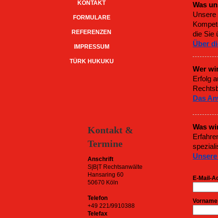
KONTAKT
Was un
Unsere 
FORMULARE
Kompete
REFERENZEN
die Sie
Über di
IMPRESSUM
TÜRK HUKUKU
Wer wir
Erfolg 
Rechtsb
Das An
Was wir
Kontakt &
Erfahre
Termine
speziali
Unsere
Anschrift
S|B|T Rechtsanwälte
Hansaring 60
E-Mail-A
50670 Köln
Telefon
Vorname
+49 221/9910388
Telefax