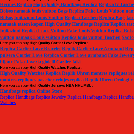
Hermes Replica
High Quality Handbags Replica
Replica lv Tasch
Bolsos
namaak louis vuitton
Bags Replica
Fake Louis Vuitton
nam
Bolsos
Imitazioni Louis Vuitton
Replica Taschen
Replica Bags
tas
namaak tassen kopen
High Quality Handbags Replica
Replica tas
Imitazioni
Replica Louis Vuitton
Fake Louis Vuitton
Replica Bols
vuitton
namaak Louis vuitton
Replica louis vuitton Taschen
Sac lo
Here you can buy
High Quality Cartier Love Replica
:
Replica Cartier Love Bracelet
Replik Cartier Love Armband
Repl
pulsera Cartier Love
Replica Cartier Love-armband
Fake Jewelr
bijoux
Falsa Joyería
gioielli Cartier falsi
Here you can buy
High Quality Watches Replica
:
High Quality Watches Replica
Replik Uhren
montres repliques
rel
montres repliques pas cher
relojes replica
Replik Uhren
Orologi r
Here you can buy
High Quality Jerseys NBA NHL MBL
:
Handbags replica Online Store
Replica Handbags
Replica Jewelry
Replica Handbags
Replica Handba
Watches