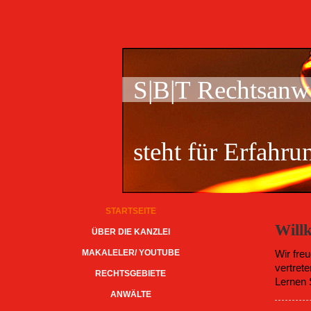
S|B|T Rechtsanw
steht für Erfahr
STARTSEITE
Will
ÜBER DIE KANZLEI
MAKALELER/ YOUTUBE
Wir fre
vertret
RECHTSGEBIETE
Lernen 
ANWÄLTE