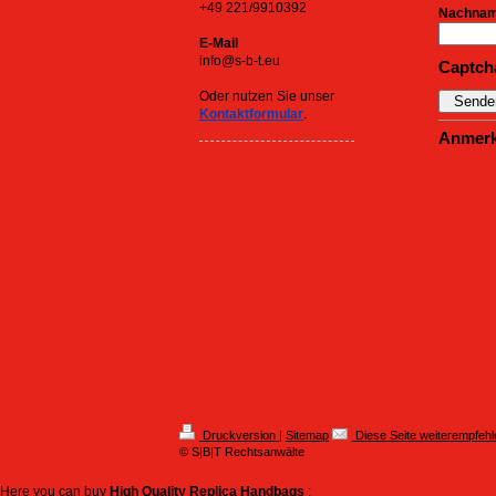
+49 221/9910392
Nachna
E-Mail
info@s-b-t.eu
Captch
Oder nutzen Sie unser
Kontaktformular
.
Anmer
Druckversion
|
Sitemap
Diese Seite weiterempfehl
© S|B|T Rechtsanwälte
Here you can buy
High Quality Replica Handbags
: