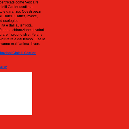
certificate come Vestiaire
ielli Cartier usati ma
to e garanzia. Questi pezzi
Gioielli Cartier, invece,
d ecologico.
à e dall’autenticità,
è una dichiarazione di valori.
orare il proprio stile. Perché
voir-faire e dal tempo. E se le
rranno mai l’anima. Il vero
itazioni Gioielli Cartier
arty