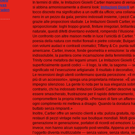
oielli
In termini di stile, le Imitazioni Gioielli Cartier mancano di versa
oyas
si abbina armoniosamente a diversi look:
Imitazioni Gioielli
un 
raden
tocco discreto ma significativo a un outfit da ufficio; una colla
nero in un pezzo da gala; persino indossati insieme, i pezzi 
grazie alle proporzioni studiate. Le Imitazioni Gioielli Cartier,
sproporzionate: loghi troppo grandi, finiture irregolari, brillantez
naturale, questi difetti diventano evidenti, rompendo l’illusione 
Un confronto con altre maison mette in luce l’unicità di Cartier.
poesia della natura con motivi floreali e pietre colorate; Bulga
con volumi audaci e contrasti cromatici; Tiffany & Co. punta sul
americane. Cartier, invece, fonde geometria e emozione: la vi
indissolubile, la pantera come incarnazione della femminilità sel
Trinity come metafora dei legami umani. Le Imitazioni Gioielli 
superficialmente questi codici — il logo, la vite, la sagoma —
significato né l’esecuzione artigianale. Il risultato è decorativo
Le recensioni degli utenti confermano questa percezione. «Il m
più di un accessorio», spiega una proprietaria milanese. «È un
impegno silenzioso. La gente lo nota per la sua eleganza sobria
contrario, chi ha indossato Imitazioni Gioielli Cartier descrive
essere smascherato, frustrazione per il rapido deterioramento,
compromettere la propria integrità. «Pensavo di fare un affar
ogni complimento mi metteva a disagio. Quando la doratura ha 
buttato senza rimpianti.»
Inoltre, Cartier offre un servizio clienti a vita: pulizia gratuita, 
restauri di pezzi vintage nelle sue boutique mondiali. Molti gioi
generazione in generazione, portatori di ricordi ed emozioni. Le 
invece, non hanno alcun supporto post-vendita. Appena un ele
l’oggetto diventa inutilizzabile — senza valore, senza storia, se