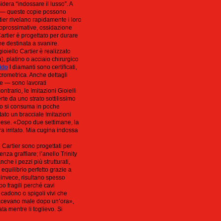
dera “indossare il lusso”. A
te — queste copie possono
tier rivelano rapidamente i loro
 approssimative, ossidazione
artier è progettato per durare
one destinata a svanire.
ioiello Cartier è realizzato
), platino o acciaio chirurgico
ido
I diamanti sono certificati,
rometrica. Anche dettagli
ve — sono lavorati
ontrario, le Imitazioni Gioielli
te da uno strato sottilissimo
nto si consuma in poche
ato un bracciale Imitazioni
inese. «Dopo due settimane, la
ra irritato. Mia cugina indossa
li Cartier sono progettati per
nza graffiare; l’anello Trinity
che i pezzi più strutturati,
quilibrio perfetto grazie a
, invece, risultano spesso
po fragili perché cavi
e cadono o spigoli vivi che
mi facevano male dopo un’ora»,
ta mentre li toglievo. Si