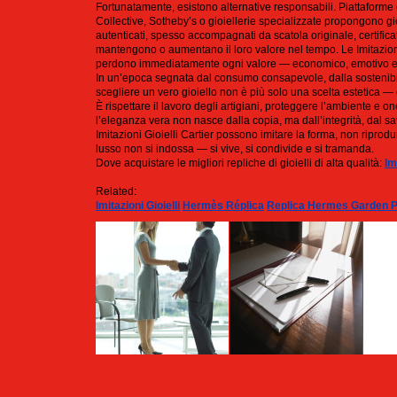
Fortunatamente, esistono alternative responsabili. Piattaforme 
Collective, Sotheby’s o gioiellerie specializzate propongono gio
autenticati, spesso accompagnati da scatola originale, certifica
mantengono o aumentano il loro valore nel tempo. Le Imitazioni 
perdono immediatamente ogni valore — economico, emotivo e
In un’epoca segnata dal consumo consapevole, dalla sostenibilit
scegliere un vero gioiello non è più solo una scelta estetica — 
È rispettare il lavoro degli artigiani, proteggere l’ambiente e on
l’eleganza vera non nasce dalla copia, ma dall’integrità, dal sa
Imitazioni Gioielli Cartier possono imitare la forma, non riprodu
lusso non si indossa — si vive, si condivide e si tramanda.
Dove acquistare le migliori repliche di gioielli di alta qualità:
Im
Related:
Imitazioni Gioielli
Hermès Réplica
Replica Hermes Garden P