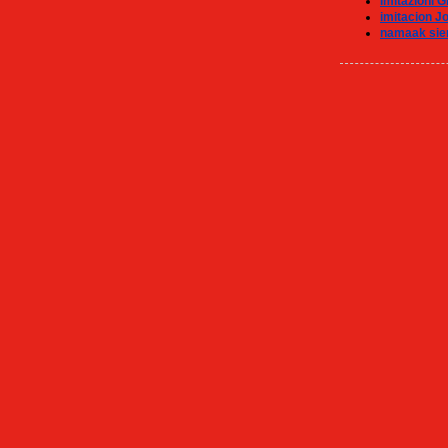
Imitazioni Gi
imitacion J
namaak sie