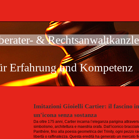
berater- & Rechtsanwaltkanzle
für Erfahrung und Kompetenz
Imitazioni Gioielli Cartier: il fascino 
un'icona senza sostanza
Da oltre 175 anni, Cartier incarna l’eleganza parigina attrave
simbolismo, architettura e maestria orafa. Dall’iconico braccial
Panthère, fino alla poesia geometrica del Trinity, ogni pezzo ra
libertà o raffinatezza. Questa eredità ha generato un mercato fio