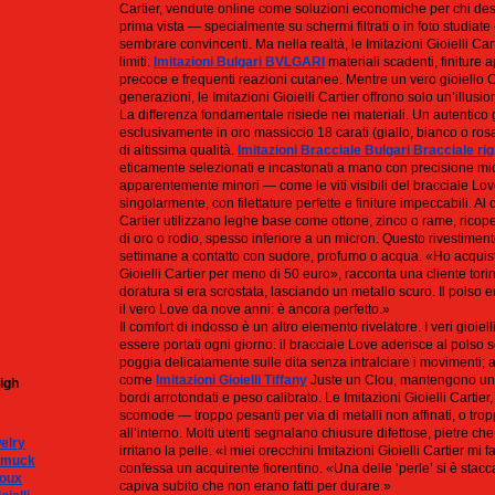
Cartier, vendute online come soluzioni economiche per chi desi
prima vista — specialmente su schermi filtrati o in foto studia
sembrare convincenti. Ma nella realtà, le Imitazioni Gioielli Car
limiti:
Imitazioni Bulgari BVLGARI
materiali scadenti, finiture
precoce e frequenti reazioni cutanee. Mentre un vero gioiello C
generazioni, le Imitazioni Gioielli Cartier offrono solo un’illusi
La differenza fondamentale risiede nei materiali. Un autentico g
esclusivamente in oro massiccio 18 carati (giallo, bianco o rosa
di altissima qualità.
Imitazioni Bracciale Bulgari Bracciale rig
eticamente selezionati e incastonati a mano con precisione mic
apparentemente minori — come le viti visibili del bracciale Lo
singolarmente, con filettature perfette e finiture impeccabili. Al c
Cartier utilizzano leghe base come ottone, zinco o rame, ricoper
di oro o rodio, spesso inferiore a un micron. Questo rivestime
settimane a contatto con sudore, profumo o acqua. «Ho acquist
Gioielli Cartier per meno di 50 euro», racconta una cliente tor
doratura si era scrostata, lasciando un metallo scuro. Il polso e
il vero Love da nove anni: è ancora perfetto.»
Il comfort di indosso è un altro elemento rivelatore. I veri gioiel
essere portati ogni giorno: il bracciale Love aderisce al polso se
poggia delicatamente sulle dita senza intralciare i movimenti; an
come
Imitazioni Gioielli Tiffany
Juste un Clou, mantengono un e
igh
bordi arrotondati e peso calibrato. Le Imitazioni Gioielli Cartier
scomode — troppo pesanti per via di metalli non affinati, o trop
all’interno. Molti utenti segnalano chiusure difettose, pietre ch
elry
irritano la pelle. «I miei orecchini Imitazioni Gioielli Cartier 
hmuck
confessa un acquirente fiorentino. «Una delle ‘perle’ si è stacca
joux
capiva subito che non erano fatti per durare.»