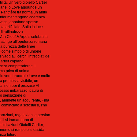
tilità. Un vero gioiello Cartier
anello Love aggiunge un
na Panthère trasforma un abito
Cartier mantengono coerenza
 invece, appaiono spesso
za artificiale. Sotto la luce
di raffinatezza.
 Van Cleef & Arpels celebra la
ri attinge all’opulenza romana
la purezza delle linee
te come simbolo di unione
vaggia, i cerchi intrecciati del
Cartier copiano
 senza comprenderne il
, ma privo di anima.
io vero bracciale Love è molto
a promessa visibile, un
, non per il prezzo.» Al
 spesso imbarazzo: paura di
 o sensazione di
e», ammette un acquirente, «ma
cominciato a scrostarsi, l’ho
riparazioni, regolazioni e persino
elli si tramandano di
Imitazioni Gioielli Cartier,
mento si rompe o si ossida,
nza futuro.